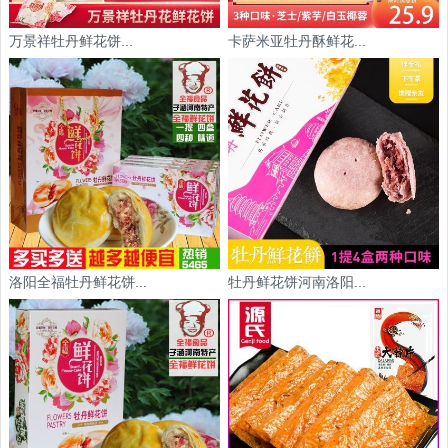
万景祥牡丹鲜花饼...
卡萨米亚牡丹酥鲜花...
洛阳全福牡丹鲜花饼...
牡丹鲜花饼河南洛阳...