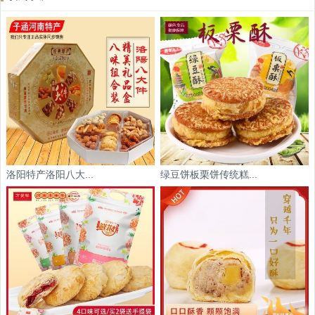
洛阳特产洛阳八大...
绿豆饼板栗饼传统糕...