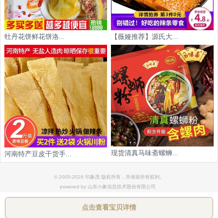
牡丹花饼鲜花饼洛...
【薇娅推荐】源氏大...
现货清真马味斋螺蛳...
河南特产豆皮干货手...
© 2005-2026 印象茂 版权所有，并保留所有权利。
powered by 山东小象信息技术股份有限公司
点击查看宝贝详情