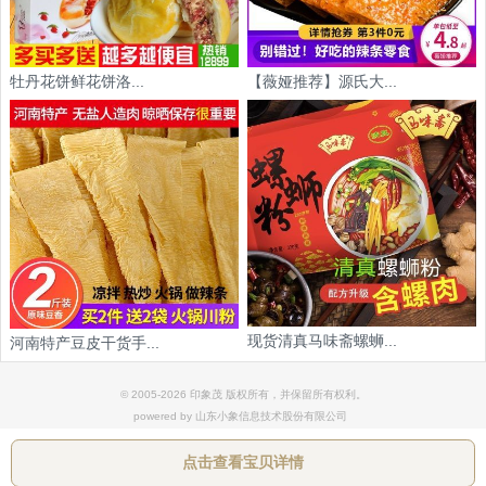
牡丹花饼鲜花饼洛...
【薇娅推荐】源氏大...
现货清真马味斋螺蛳...
河南特产豆皮干货手...
© 2005-2026 印象茂 版权所有，并保留所有权利。
powered by 山东小象信息技术股份有限公司
点击查看宝贝详情