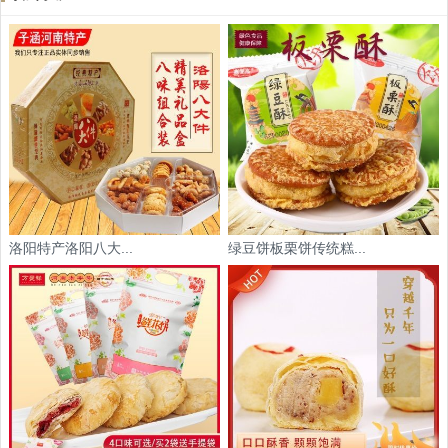
洛阳特产洛阳八大...
绿豆饼板栗饼传统糕...