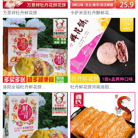
万景祥牡丹鲜花饼...
卡萨米亚牡丹酥鲜花...
洛阳全福牡丹鲜花饼...
牡丹鲜花饼河南洛阳...