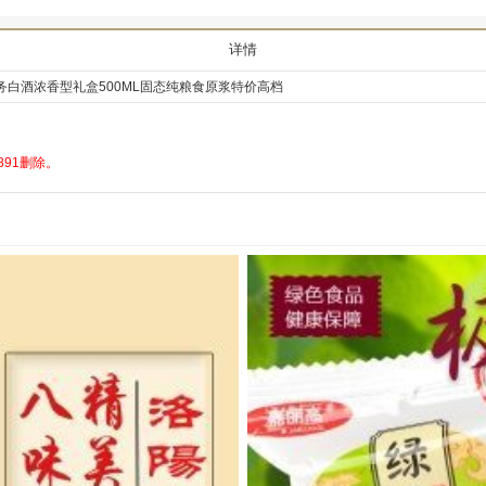
详情
务白酒浓香型礼盒500ML固态纯粮食原浆特价高档
91删除。