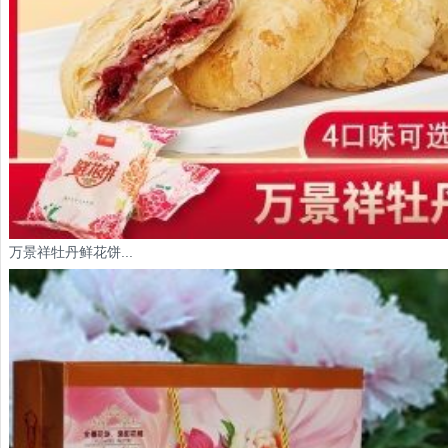
万景祥牡丹鲜花饼...