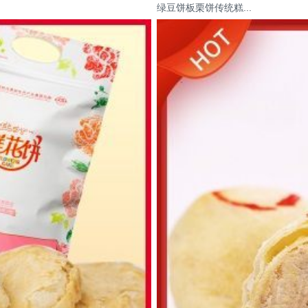
绿豆饼板栗饼传统糕...