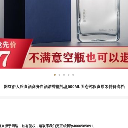
网红俗人粮食酒商务白酒浓香型礼盒500ML固态纯粮食原浆特价高档
于网络，如有侵权，请联系我们更正或删除4000585891。