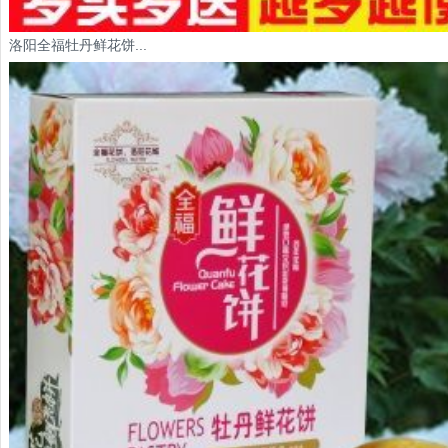
洛阳全福牡丹鲜花饼...