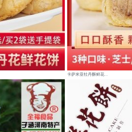
卡萨米亚牡丹酥鲜花...