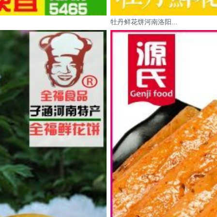
牡丹鲜花饼河南洛阳...