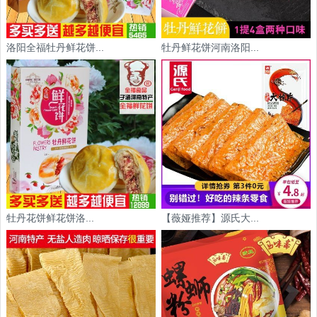
洛阳全福牡丹鲜花饼...
牡丹鲜花饼河南洛阳...
牡丹花饼鲜花饼洛...
【薇娅推荐】源氏大...