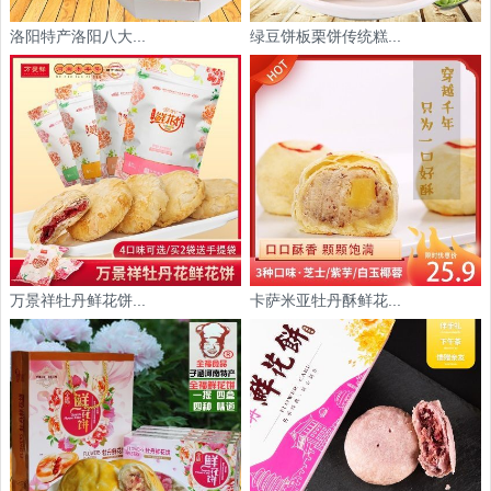
洛阳特产洛阳八大...
绿豆饼板栗饼传统糕...
万景祥牡丹鲜花饼...
卡萨米亚牡丹酥鲜花...