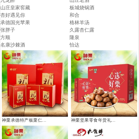
九龙醉
山庄老酒
山庄皇家窖藏
板城烧锅酒
杏好遇见你
和合
承德国光苹果
格林羊汤
张胖子
久露杏仁露
方顺
隆泉
名康沙棘酒
怡达
神栗承德特产板栗仁...
神栗坚果零食年货礼...