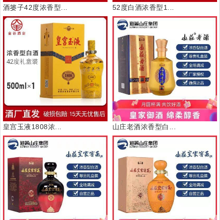
酒篓子42度浓香型...
52度白酒浓香型1...
皇宫玉液1808浓...
山庄老酒浓香型白...