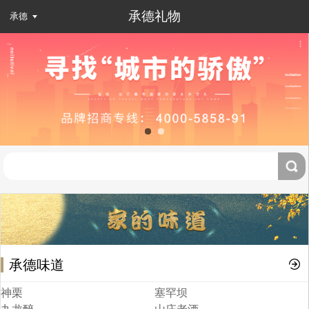
承德礼物
承德
承德味道
神栗
塞罕坝