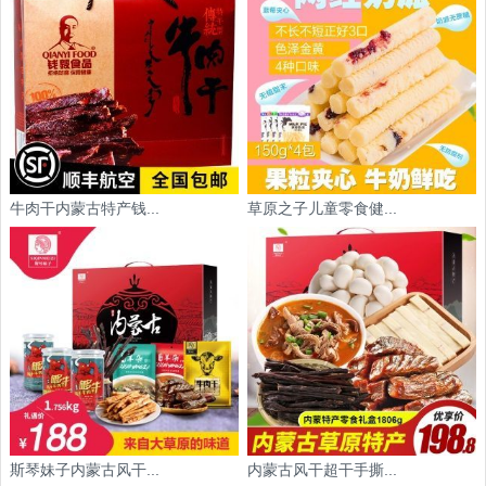
牛肉干内蒙古特产钱...
草原之子儿童零食健...
斯琴妹子内蒙古风干...
内蒙古风干超干手撕...